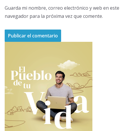
Guarda mi nombre, correo electrónico y web en este
navegador para la próxima vez que comente.
A
l
t
e
r
n
a
t
i
v
e