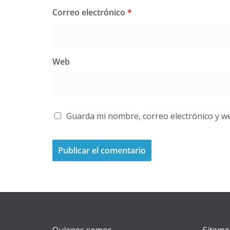
Correo electrónico
*
Web
Guarda mi nombre, correo electrónico y w
A
l
t
e
r