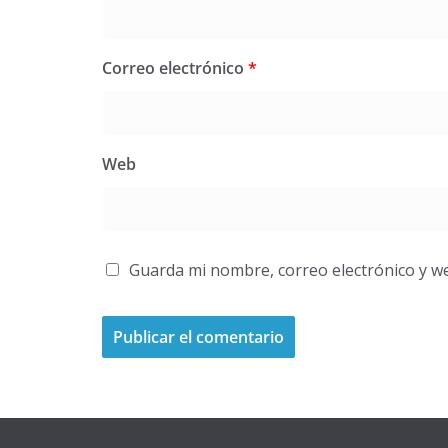
Correo electrónico
*
Web
Guarda mi nombre, correo electrónico y w
A
l
t