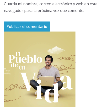
Guarda mi nombre, correo electrónico y web en este
navegador para la próxima vez que comente.
A
l
t
e
r
n
a
t
i
v
e