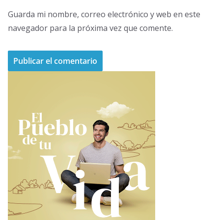
Guarda mi nombre, correo electrónico y web en este
navegador para la próxima vez que comente.
A
l
t
e
r
n
a
t
i
v
e