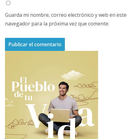
Guarda mi nombre, correo electrónico y web en este
navegador para la próxima vez que comente.
A
l
t
e
r
n
a
t
i
v