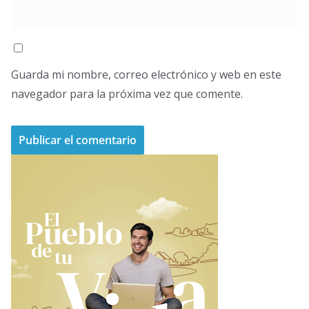
Guarda mi nombre, correo electrónico y web en este
navegador para la próxima vez que comente.
A
l
t
e
r
n
a
t