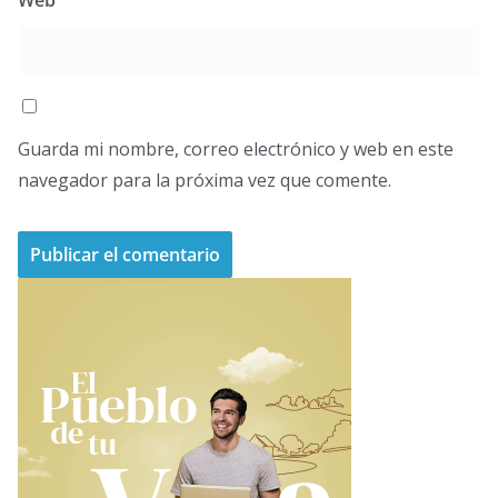
Web
Guarda mi nombre, correo electrónico y web en este
navegador para la próxima vez que comente.
A
l
t
e
r
n
a