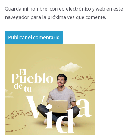
Guarda mi nombre, correo electrónico y web en este
navegador para la próxima vez que comente.
A
l
t
e
r
n
a
t
i
v
e