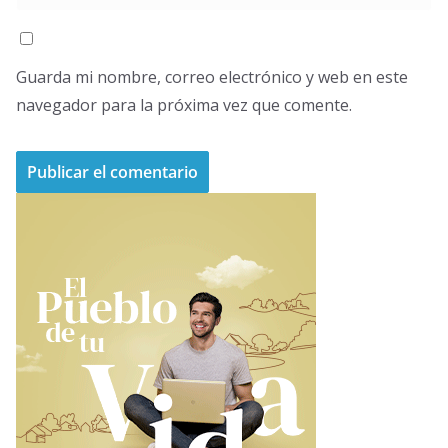
Guarda mi nombre, correo electrónico y web en este
navegador para la próxima vez que comente.
A
l
t
e
r
n
a
t
i