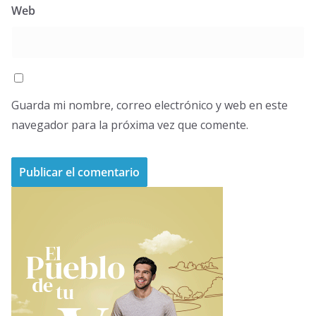
Web
Guarda mi nombre, correo electrónico y web en este
navegador para la próxima vez que comente.
A
l
t
e
r
n
a