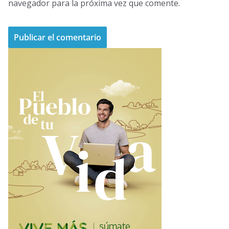
navegador para la próxima vez que comente.
A
l
t
e
r
n
a
t
i
v
e
: