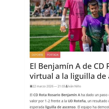
DEPORTE
PORTADA
El Benjamín A de CD R
virtual a la liguilla d
22 marzo 2026 — 21:03
Iván Niño
El
CD Rota Rosario Benjamín A
ha dado un paso d
valor por 1-2 frente a la
UD Roteña
, un resultado 
esperada
liguilla de ascenso
. El equipo ha demost