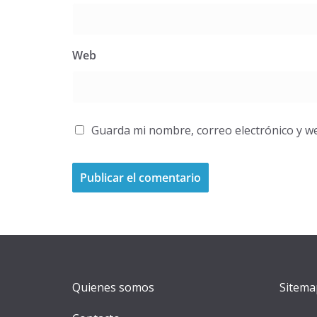
Web
Guarda mi nombre, correo electrónico y w
A
l
t
e
r
Quienes somos
Sitema
n