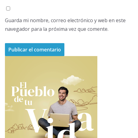
Guarda mi nombre, correo electrónico y web en este
navegador para la próxima vez que comente.
A
l
t
e
r
n
a
t
i
v