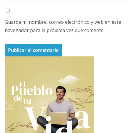
Guarda mi nombre, correo electrónico y web en este
navegador para la próxima vez que comente.
A
l
t
e
r
n
a
t
i