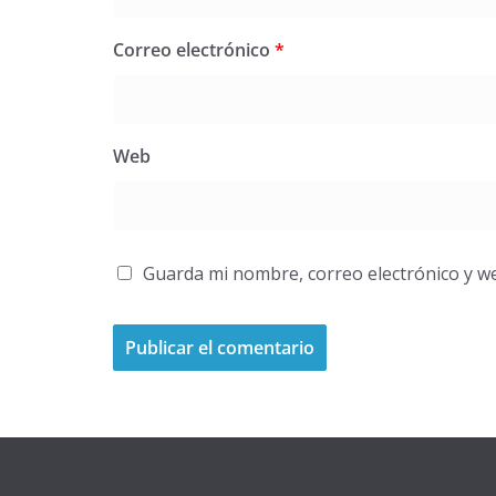
Correo electrónico
*
Web
Guarda mi nombre, correo electrónico y w
A
l
t
e