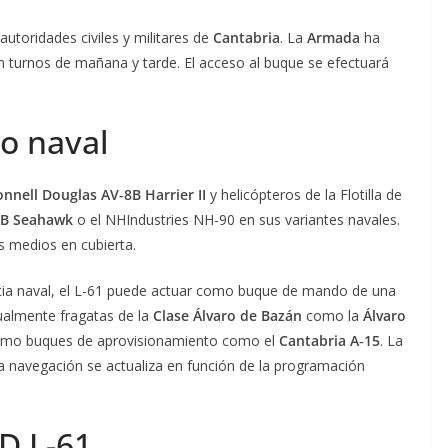
utoridades civiles y militares de
Cantabria
. La
Armada
ha
en turnos de mañana y tarde. El acceso al buque se efectuará
o naval
nell Douglas AV‑8B Harrier II
y helicópteros de la Flotilla de
0B Seahawk
o el NHIndustries NH-90 en sus variantes navales.
s medios en cubierta.
cia naval, el L-61 puede actuar como buque de mando de una
ualmente fragatas de la
Clase Álvaro de Bazán
como la
Álvaro
como buques de aprovisionamiento como el
Cantabria A‑15
. La
a navegación se actualiza en función de la programación
D L-61