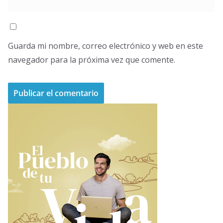
Guarda mi nombre, correo electrónico y web en este
navegador para la próxima vez que comente.
A
l
t
e
r
n
a
t
i