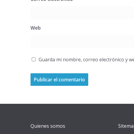
Web
Guarda mi nombre, correo electrónico y w
A
l
t
e
r
Quienes somos
Sitema
n