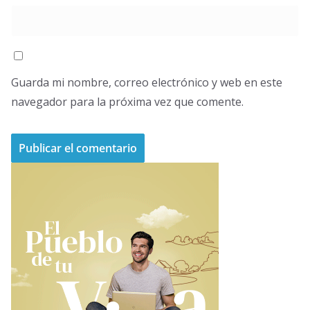
Guarda mi nombre, correo electrónico y web en este
navegador para la próxima vez que comente.
A
l
t
e
r
n
a
t