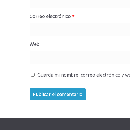
Correo electrónico
*
Web
Guarda mi nombre, correo electrónico y w
A
l
t
e