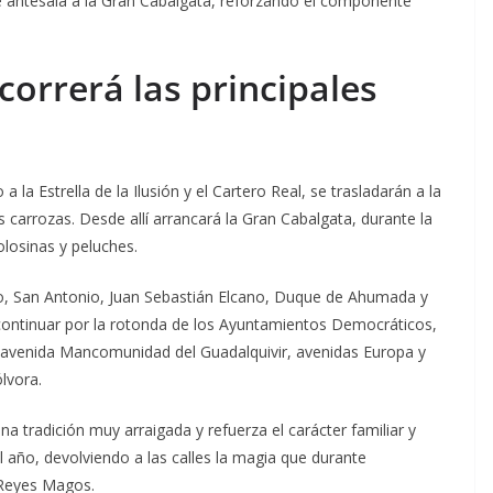
 antesala a la Gran Cabalgata, reforzando el componente
correrá las principales
a la Estrella de la Ilusión y el Cartero Real, se trasladarán a la
 carrozas. Desde allí arrancará la Gran Cabalgata, durante la
olosinas y peluches.
ario, San Antonio, Juan Sebastián Elcano, Duque de Ahumada y
ontinuar por la rotonda de los Ayuntamientos Democráticos,
 avenida Mancomunidad del Guadalquivir, avenidas Europa y
lvora.
a tradición muy arraigada y refuerza el carácter familiar y
l año, devolviendo a las calles la magia que durante
 Reyes Magos.