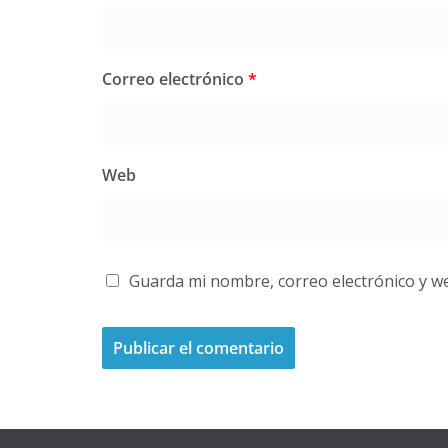
Correo electrónico
*
Web
Guarda mi nombre, correo electrónico y w
A
l
t