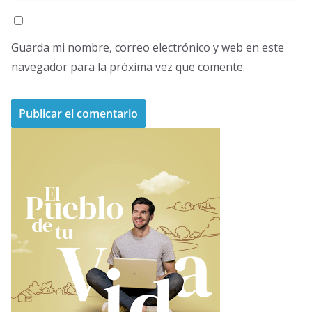
Guarda mi nombre, correo electrónico y web en este
navegador para la próxima vez que comente.
A
l
t
e
r
n
a
t
i