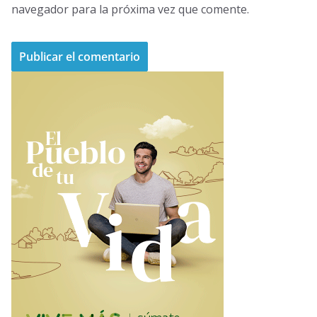
navegador para la próxima vez que comente.
A
l
t
e
r
n
a
t
i
v
e
: